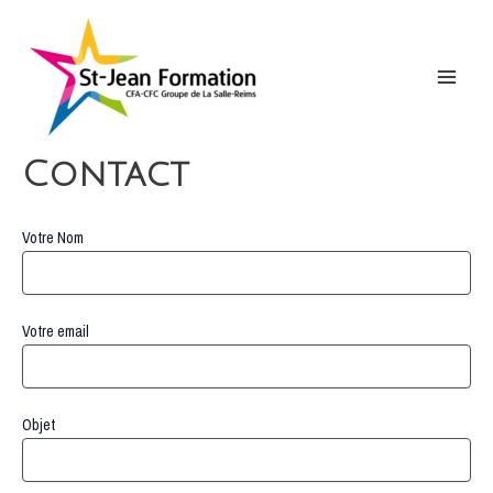
Aller
au
contenu
Main
Menu
Contact
Votre Nom
Votre email
Objet