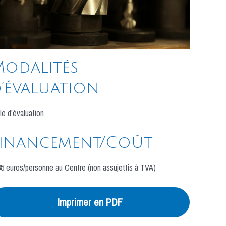
odalités
’évaluation
lle d'évaluation
Financement/Coût
5 euros/personne au Centre (non assujettis à TVA)
Imprimer en PDF