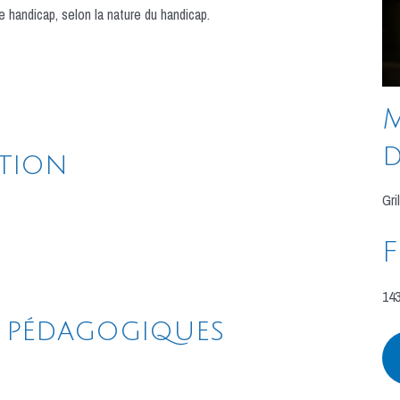
 handicap, selon la nature du handicap.
M
d
ation
Gri
143
 pédagogiques