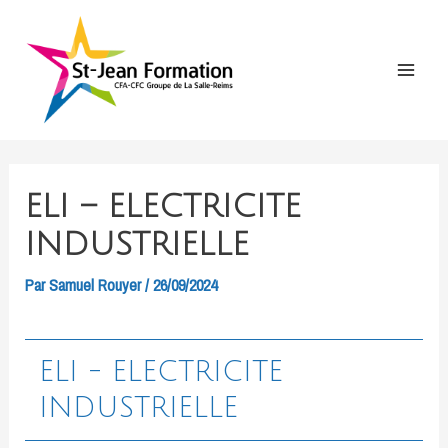
Aller
au
contenu
Main
Menu
ELI – ELECTRICITE
INDUSTRIELLE
Par
Samuel Rouyer
/
26/09/2024
ELI - ELECTRICITE
INDUSTRIELLE