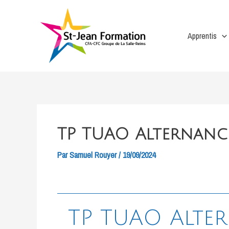
Aller
au
contenu
Apprentis
TP TUAO Alternance
Par
Samuel Rouyer
/
19/09/2024
TP TUAO Alter