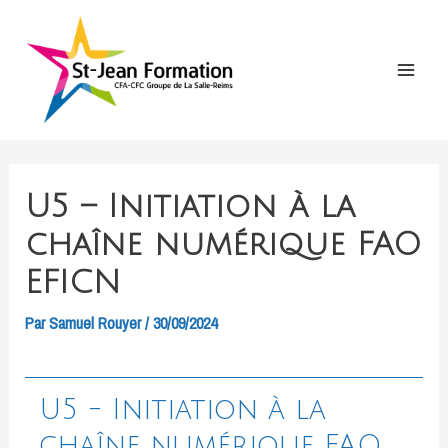
Aller
au
contenu
Main
Menu
U5 – Initiation à la
chaîne numérique FAO
EFICN
Par
Samuel Rouyer
/
30/09/2024
U5 - Initiation à la
chaîne numérique FAO