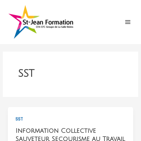
Aller
au
contenu
Main
Menu
SST
SST
Information Collective
Sauveteur Secourisme au Travail