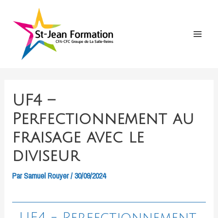
Aller
au
contenu
Main
Menu
UF4 –
Perfectionnement au
fraisage avec le
diviseur
Par
Samuel Rouyer
/
30/09/2024
UF4 - Perfectionnement